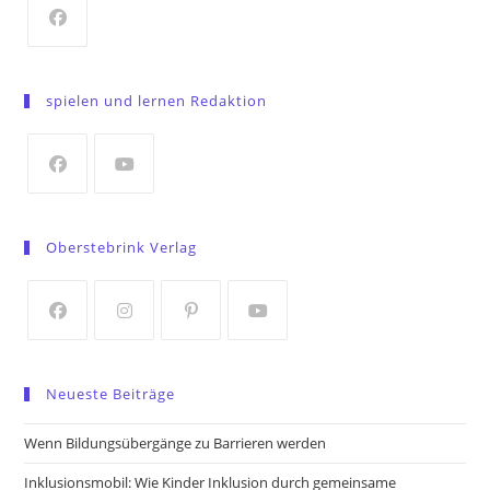
Opens
in
spielen und lernen Redaktion
a
new
tab
Opens
Opens
in
in
Oberstebrink Verlag
a
a
new
new
tab
tab
Opens
Opens
Opens
Opens
in
in
in
in
Neueste Beiträge
a
a
a
a
new
new
new
new
Wenn Bildungsübergänge zu Barrieren werden
tab
tab
tab
tab
Inklusionsmobil: Wie Kinder Inklusion durch gemeinsame