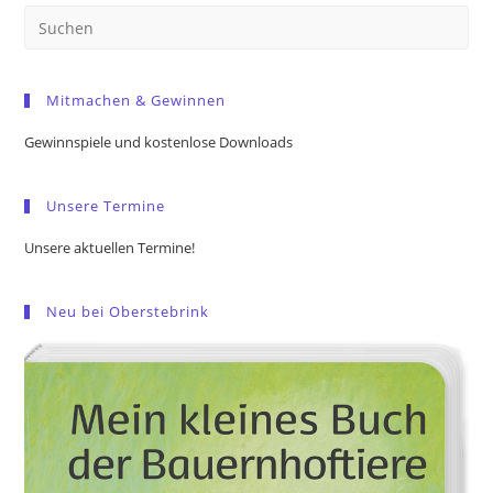
Pre
Es
to
Mitmachen & Gewinnen
clo
the
Gewinnspiele und kostenlose Downloads
sea
pan
Unsere Termine
Unsere aktuellen Termine!
Neu bei Oberstebrink