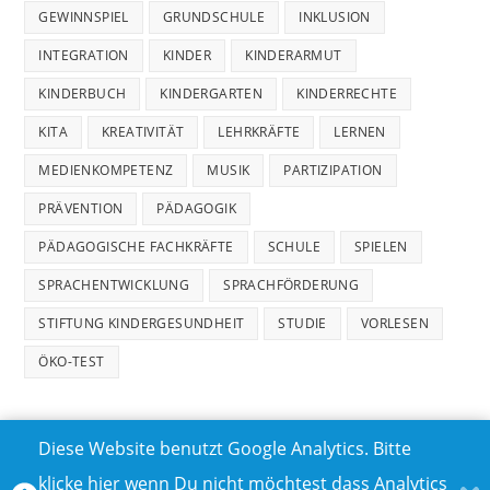
GEWINNSPIEL
GRUNDSCHULE
INKLUSION
INTEGRATION
KINDER
KINDERARMUT
KINDERBUCH
KINDERGARTEN
KINDERRECHTE
KITA
KREATIVITÄT
LEHRKRÄFTE
LERNEN
MEDIENKOMPETENZ
MUSIK
PARTIZIPATION
PRÄVENTION
PÄDAGOGIK
PÄDAGOGISCHE FACHKRÄFTE
SCHULE
SPIELEN
SPRACHENTWICKLUNG
SPRACHFÖRDERUNG
STIFTUNG KINDERGESUNDHEIT
STUDIE
VORLESEN
ÖKO-TEST
Diese Website benutzt Google Analytics. Bitte
klicke hier wenn Du nicht möchtest dass Analytics