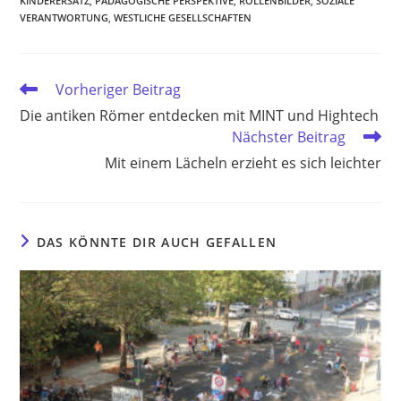
KINDERERSATZ
,
PÄDAGOGISCHE PERSPEKTIVE
,
ROLLENBILDER
,
SOZIALE
VERANTWORTUNG
,
WESTLICHE GESELLSCHAFTEN
Weitere
Vorheriger Beitrag
Artikel
Die antiken Römer entdecken mit MINT und Hightech
ansehen
Nächster Beitrag
Mit einem Lächeln erzieht es sich leichter
DAS KÖNNTE DIR AUCH GEFALLEN