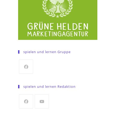
spielen und lernen Gruppe
Opens
in
spielen und lernen Redaktion
a
new
tab
Opens
Opens