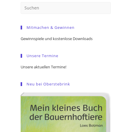
Press
Escape
to
Mitmachen & Gewinnen
close
the
Gewinnspiele und kostenlose Downloads
search
panel.
Unsere Termine
Unsere aktuellen Termine!
Neu bei Oberstebrink