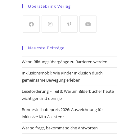
in
in
Oberstebrink Verlag
a
a
new
new
tab
tab
Opens
Opens
Opens
Opens
in
in
in
in
Neueste Beiträge
a
a
a
a
new
new
new
new
Wenn Bildungsübergänge zu Barrieren werden
tab
tab
tab
tab
Inklusionsmobil: Wie Kinder Inklusion durch
gemeinsame Bewegung erleben
Leseförderung – Teil 3: Warum Bilderbücher heute
wichtiger sind denn je
Bundesteilhabepreis 2026: Auszeichnung für
inklusive Kita-Assistenz
Wer so fragt, bekommt solche Antworten