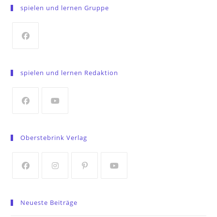
spielen und lernen Gruppe
Opens
in
spielen und lernen Redaktion
a
new
tab
Opens
Opens
in
in
Oberstebrink Verlag
a
a
new
new
tab
tab
Opens
Opens
Opens
Opens
in
in
in
in
Neueste Beiträge
a
a
a
a