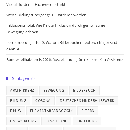
new
new
new
new
Vielfalt fordert – Fachwissen stärkt
tab
tab
tab
tab
Wenn Bildungsübergänge zu Barrieren werden
Inklusionsmobil: Wie Kinder Inklusion durch gemeinsame
Bewegung erleben
Leseförderung – Teil 3: Warum Bilderbücher heute wichtiger sind
denn je
Bundesteilhabepreis 2026: Auszeichnung für inklusive Kita-Assistenz
Schlagworte
ARMIN KRENZ
BEWEGUNG
BILDERBUCH
BILDUNG
CORONA
DEUTSCHES KINDERHILFSWERK
DKHW
ELEMENTARPÄDAGOGIK
ELTERN
ENTWICKLUNG
ERNÄHRUNG
ERZIEHUNG