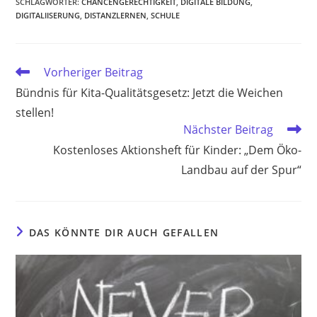
SCHLAGWÖRTER
:
CHANCENGERECHTIGKEIT
,
DIGITALE BILDUNG
,
DIGITALIISERUNG
,
DISTANZLERNEN
,
SCHULE
Weitere
Vorheriger Beitrag
Artikel
Bündnis für Kita-Qualitätsgesetz: Jetzt die Weichen
ansehen
stellen!
Nächster Beitrag
Kostenloses Aktionsheft für Kinder: „Dem Öko-
Landbau auf der Spur“
DAS KÖNNTE DIR AUCH GEFALLEN