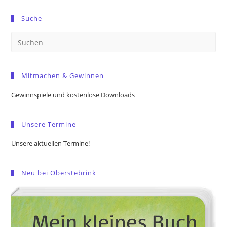
Suche
Pre
Es
to
Mitmachen & Gewinnen
clo
the
Gewinnspiele und kostenlose Downloads
sea
pan
Unsere Termine
Unsere aktuellen Termine!
Neu bei Oberstebrink