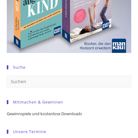
Suche
Pre
Es
to
Mitmachen & Gewinnen
clo
the
Gewinnspiele und kostenlose Downloads
sea
pan
Unsere Termine