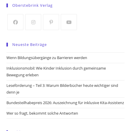
in
in
Oberstebrink Verlag
a
a
new
new
tab
tab
Opens
Opens
Opens
Opens
in
in
in
in
Neueste Beiträge
a
a
a
a
new
new
new
new
Wenn Bildungsübergänge zu Barrieren werden
tab
tab
tab
tab
Inklusionsmobil: Wie Kinder Inklusion durch gemeinsame
Bewegung erleben
Leseförderung – Teil 3: Warum Bilderbücher heute wichtiger sind
denn je
Bundesteilhabepreis 2026: Auszeichnung für inklusive Kita-Assistenz
Wer so fragt, bekommt solche Antworten