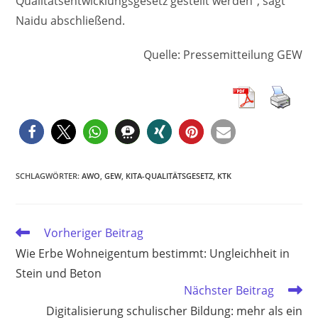
Qualitätsentwicklungsgesetz gestellt werden”, sagt
Naidu abschließend.
Quelle: Pressemitteilung GEW
SCHLAGWÖRTER
:
AWO
,
GEW
,
KITA-QUALITÄTSGESETZ
,
KTK
Weitere
Vorheriger Beitrag
Artikel
Wie Erbe Wohneigentum bestimmt: Ungleichheit in
ansehen
Stein und Beton
Nächster Beitrag
Digitalisierung schulischer Bildung: mehr als ein