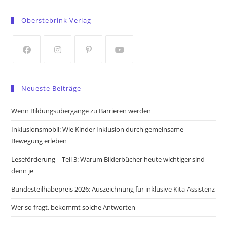
Opens
Opens
in
in
Oberstebrink Verlag
a
a
new
new
tab
tab
Opens
Opens
Opens
Opens
in
in
in
in
Neueste Beiträge
a
a
a
a
new
new
new
new
Wenn Bildungsübergänge zu Barrieren werden
tab
tab
tab
tab
Inklusionsmobil: Wie Kinder Inklusion durch gemeinsame
Bewegung erleben
Leseförderung – Teil 3: Warum Bilderbücher heute wichtiger sind
denn je
Bundesteilhabepreis 2026: Auszeichnung für inklusive Kita-Assistenz
Wer so fragt, bekommt solche Antworten