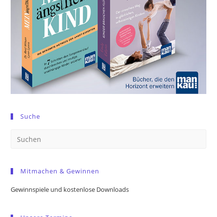
Suche
Pre
Es
to
Mitmachen & Gewinnen
clo
the
Gewinnspiele und kostenlose Downloads
sea
pan