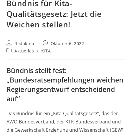
Bündnis für Kita-
Qualitätsgesetz: Jetzt die
Weichen stellen!
Beitrags-
Beitrag
Redakteur
Oktober 6, 2022
Autor:
veröffentlicht:
Beitrags-
Aktuelles
/
KITA
Kategorie:
Bündnis stellt fest:
„Bundesratsempfehlungen weichen
Regierungsentwurf entscheidend
auf“
Das Bündnis für ein „Kita-Qualitätsgesetz”, das der
AWO-Bundesverband, der KTK-Bundesverband und
die Gewerkschaft Erziehung und Wissenschaft (GEW)