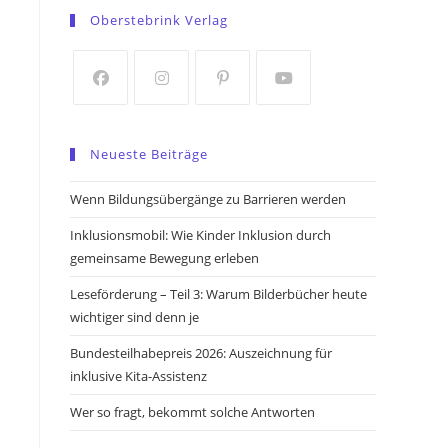
in
in
Oberstebrink Verlag
a
a
new
new
tab
tab
Opens
Opens
Opens
Opens
in
in
in
in
Neueste Beiträge
a
a
a
a
new
new
new
new
Wenn Bildungsübergänge zu Barrieren werden
tab
tab
tab
tab
Inklusionsmobil: Wie Kinder Inklusion durch
gemeinsame Bewegung erleben
Leseförderung – Teil 3: Warum Bilderbücher heute
wichtiger sind denn je
Bundesteilhabepreis 2026: Auszeichnung für
inklusive Kita-Assistenz
Wer so fragt, bekommt solche Antworten