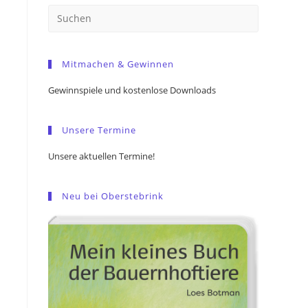
Press
Escape
to
Mitmachen & Gewinnen
close
the
Gewinnspiele und kostenlose Downloads
search
panel.
Unsere Termine
Unsere aktuellen Termine!
Neu bei Oberstebrink