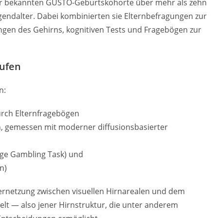
er bekannten GUSTO-Geburtskohorte über mehr als zehn
ugendalter. Dabei kombinierten sie Elternbefragungen zur
gen des Gehirns, kognitiven Tests und Fragebögen zur
tufen
n:
durch Elternfragebögen
en, gemessen mit moderner diffusionsbasierter
dge Gambling Task) und
n)
Vernetzung zwischen visuellen Hirnarealen und dem
lt — also jener Hirnstruktur, die unter anderem