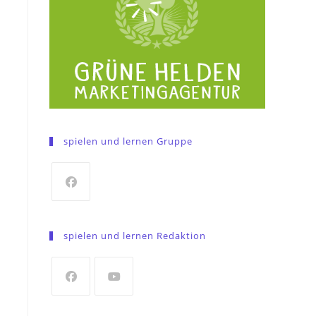
spielen und lernen Gruppe
Opens
in
spielen und lernen Redaktion
a
new
tab
Opens
Opens