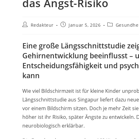
das Angst-Risiko
Beitrags-
Beitrag
Beitrags-
Redakteur
Januar 5, 2026
Gesundhe
Autor:
veröffentlicht:
Kategorie:
Eine große Längsschnittstudie zei
Gehirnentwicklung beeinflusst – 
Entscheidungsfähigkeit und psyc
kann
Wie viel Bildschirmzeit ist für kleine Kinder unpr
Längsschnittstudie aus Singapur liefert dazu neue
vor einem Bildschirm sitzen. Doch je mehr Zeit sie
höher ist ihr Risiko, später Ängste zu entwickeln
neurobiologisch erklärbar.