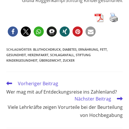
Giulia Roggenkamp/Stiftung Kindergesundheit
SCHLAGWÖRTER
:
BLUTHOCHDRUCK
,
DIABETES
,
ERNÄHRUNG
,
FETT
,
GESUNDHEIT
,
HERZINFAKRT
,
SCHLAGANFALL
,
STIFTUNG
KINDERGESUNDHEIT
,
ÜBERGEWICHT
,
ZUCKER
Weitere
Vorheriger Beitrag
Artikel
Wer mag mit auf Entdeckungsreise ins Zahlenland?
ansehen
Nächster Beitrag
Viele Lehrkräfte zeigen Vorurteile bei der Beurteilung
von Hochbegabung