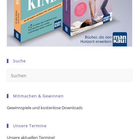
Suche
Pre
Es
to
Mitmachen & Gewinnen
clo
the
Gewinnspiele und kostenlose Downloads
sea
pan
Unsere Termine
Unsere aktuellen Termine!