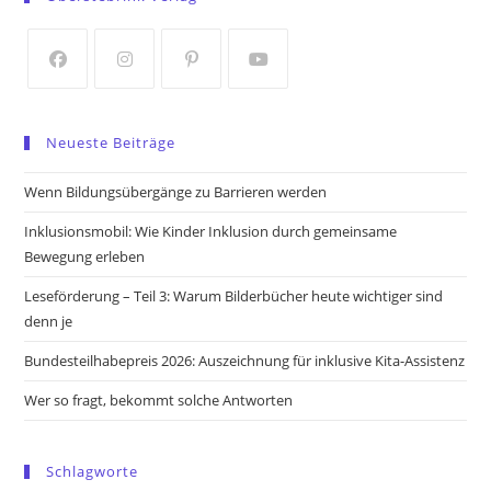
a
a
new
new
tab
tab
Opens
Opens
Opens
Opens
in
in
in
in
Neueste Beiträge
a
a
a
a
new
new
new
new
Wenn Bildungsübergänge zu Barrieren werden
tab
tab
tab
tab
Inklusionsmobil: Wie Kinder Inklusion durch gemeinsame
Bewegung erleben
Leseförderung – Teil 3: Warum Bilderbücher heute wichtiger sind
denn je
Bundesteilhabepreis 2026: Auszeichnung für inklusive Kita-Assistenz
Wer so fragt, bekommt solche Antworten
Schlagworte