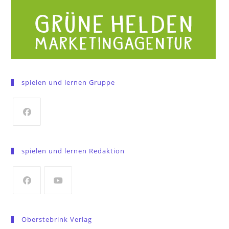
spielen und lernen Gruppe
Opens
in
spielen und lernen Redaktion
a
new
tab
Opens
Opens
in
in
Oberstebrink Verlag
a
a