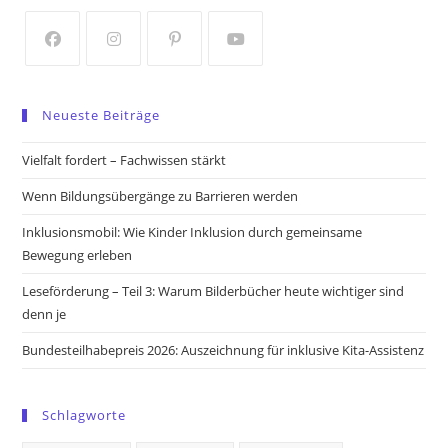
new
new
tab
tab
Opens
Opens
Opens
Opens
in
in
in
in
Neueste Beiträge
a
a
a
a
new
new
new
new
Vielfalt fordert – Fachwissen stärkt
tab
tab
tab
tab
Wenn Bildungsübergänge zu Barrieren werden
Inklusionsmobil: Wie Kinder Inklusion durch gemeinsame
Bewegung erleben
Leseförderung – Teil 3: Warum Bilderbücher heute wichtiger sind
denn je
Bundesteilhabepreis 2026: Auszeichnung für inklusive Kita-Assistenz
Schlagworte