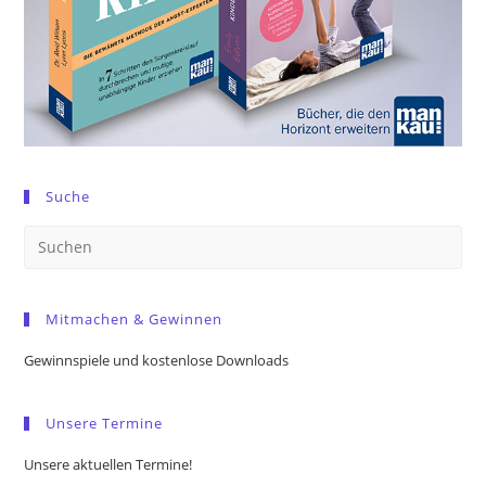
Suche
Pre
Es
to
Mitmachen & Gewinnen
clo
the
Gewinnspiele und kostenlose Downloads
sea
pan
Unsere Termine
Unsere aktuellen Termine!