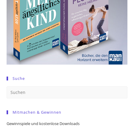
Suche
Pre
Es
to
Mitmachen & Gewinnen
clo
the
Gewinnspiele und kostenlose Downloads
sea