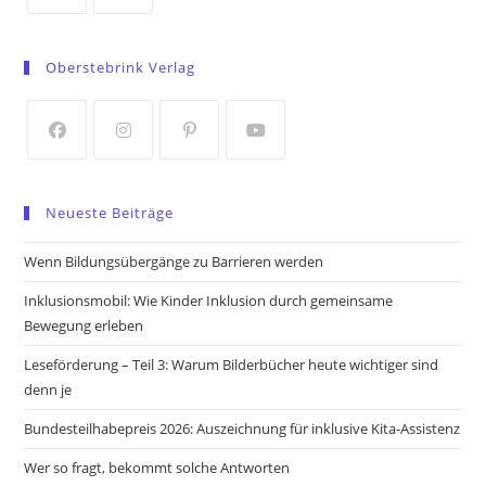
Opens
Opens
in
in
Oberstebrink Verlag
a
a
new
new
tab
tab
Opens
Opens
Opens
Opens
in
in
in
in
Neueste Beiträge
a
a
a
a
new
new
new
new
Wenn Bildungsübergänge zu Barrieren werden
tab
tab
tab
tab
Inklusionsmobil: Wie Kinder Inklusion durch gemeinsame
Bewegung erleben
Leseförderung – Teil 3: Warum Bilderbücher heute wichtiger sind
denn je
Bundesteilhabepreis 2026: Auszeichnung für inklusive Kita-Assistenz
Wer so fragt, bekommt solche Antworten