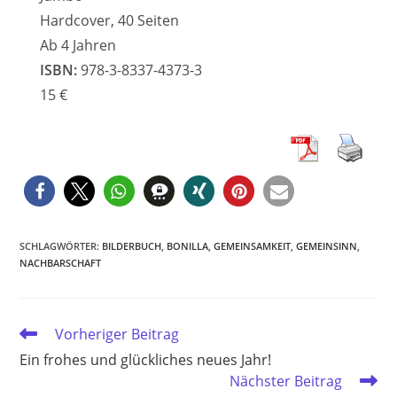
Hardcover, 40 Seiten
Ab 4 Jahren
ISBN:
978-3-8337-4373-3
15 €
SCHLAGWÖRTER
:
BILDERBUCH
,
BONILLA
,
GEMEINSAMKEIT
,
GEMEINSINN
,
NACHBARSCHAFT
Weitere
Vorheriger Beitrag
Artikel
Ein frohes und glückliches neues Jahr!
ansehen
Nächster Beitrag