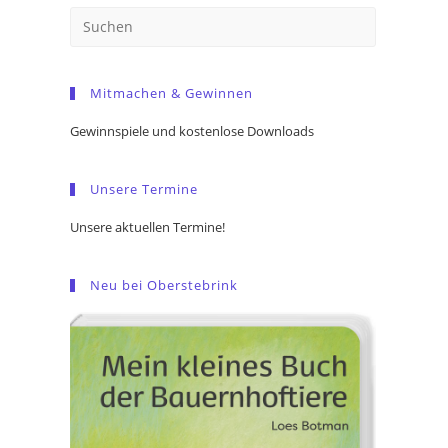
Press
Escape
to
Mitmachen & Gewinnen
close
the
Gewinnspiele und kostenlose Downloads
search
panel.
Unsere Termine
Unsere aktuellen Termine!
Neu bei Oberstebrink