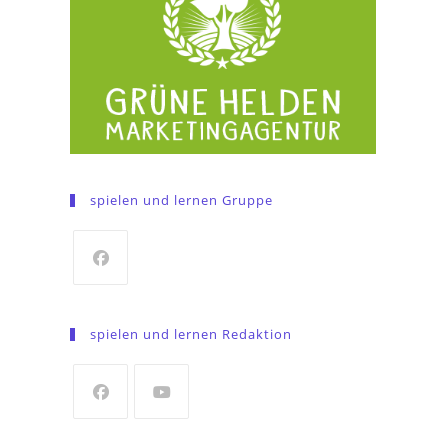
spielen und lernen Gruppe
Opens
in
spielen und lernen Redaktion
a
new
tab
Opens
Opens