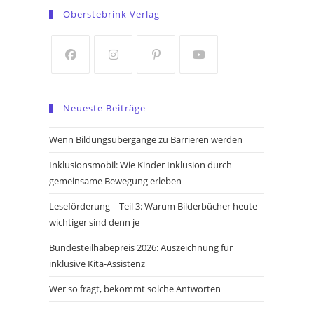
in
in
Oberstebrink Verlag
a
a
new
new
tab
tab
Opens
Opens
Opens
Opens
in
in
in
in
Neueste Beiträge
a
a
a
a
new
new
new
new
Wenn Bildungsübergänge zu Barrieren werden
tab
tab
tab
tab
Inklusionsmobil: Wie Kinder Inklusion durch
gemeinsame Bewegung erleben
Leseförderung – Teil 3: Warum Bilderbücher heute
wichtiger sind denn je
Bundesteilhabepreis 2026: Auszeichnung für
inklusive Kita-Assistenz
Wer so fragt, bekommt solche Antworten