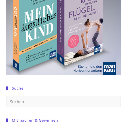
Suche
Pre
Es
to
Mitmachen & Gewinnen
clo