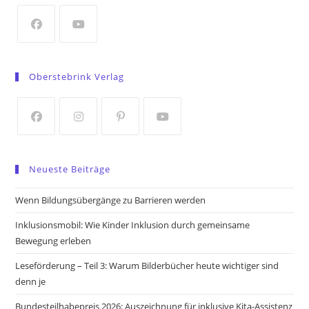
new
tab
Opens
Opens
in
in
Oberstebrink Verlag
a
a
new
new
tab
tab
Opens
Opens
Opens
Opens
in
in
in
in
Neueste Beiträge
a
a
a
a
new
new
new
new
Wenn Bildungsübergänge zu Barrieren werden
tab
tab
tab
tab
Inklusionsmobil: Wie Kinder Inklusion durch gemeinsame
Bewegung erleben
Leseförderung – Teil 3: Warum Bilderbücher heute wichtiger sind
denn je
Bundesteilhabepreis 2026: Auszeichnung für inklusive Kita-Assistenz