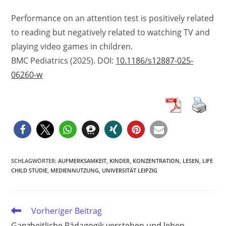
Performance on an attention test is positively related
to reading but negatively related to watching TV and
playing video games in children.
BMC Pediatrics (2025). DOI:
10.1186/s12887-025-
06260-w
SCHLAGWÖRTER
:
AUFMERKSAMKEIT
,
KINDER
,
KONZENTRATION
,
LESEN
,
LIFE
CHILD STUDIE
,
MEDIENNUTZUNG
,
UNIVERSITÄT LEIPZIG
Weitere
Vorheriger Beitrag
Artikel
Ganzheitliche Pädagogik verstehen und leben