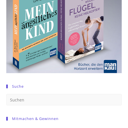
Suche
Pre
Es
to
Mitmachen & Gewinnen
clo
the