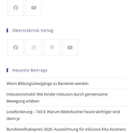
new
tab
Opens
Opens
in
in
Oberstebrink Verlag
a
a
new
new
tab
tab
Opens
Opens
Opens
Opens
in
in
in
in
Neueste Beiträge
a
a
a
a
new
new
new
new
Wenn Bildungsübergänge zu Barrieren werden
tab
tab
tab
tab
Inklusionsmobil: Wie Kinder Inklusion durch gemeinsame
Bewegung erleben
Leseförderung – Teil 3: Warum Bilderbücher heute wichtiger sind
denn je
Bundesteilhabepreis 2026: Auszeichnung für inklusive Kita-Assistenz