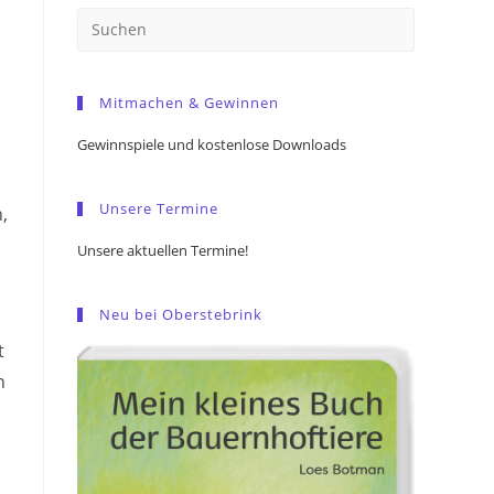
Press
Escape
to
Mitmachen & Gewinnen
close
the
Gewinnspiele und kostenlose Downloads
search
panel.
Unsere Termine
,
Unsere aktuellen Termine!
Neu bei Oberstebrink
t
n