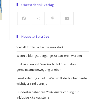
in
in
Oberstebrink Verlag
a
a
new
new
tab
tab
Opens
Opens
Opens
Opens
in
in
in
in
Neueste Beiträge
a
a
a
a
new
new
new
new
Vielfalt fordert – Fachwissen stärkt
tab
tab
tab
tab
Wenn Bildungsübergänge zu Barrieren werden
Inklusionsmobil: Wie Kinder Inklusion durch
gemeinsame Bewegung erleben
Leseförderung – Teil 3: Warum Bilderbücher heute
wichtiger sind denn je
Bundesteilhabepreis 2026: Auszeichnung für
inklusive Kita-Assistenz