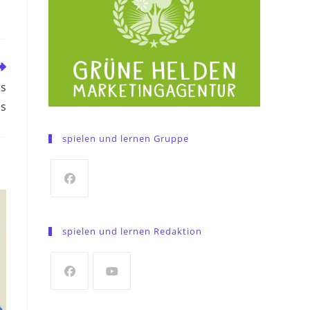
is
s
spielen und lernen Gruppe
Opens
in
spielen und lernen Redaktion
a
new
tab
Opens
Opens