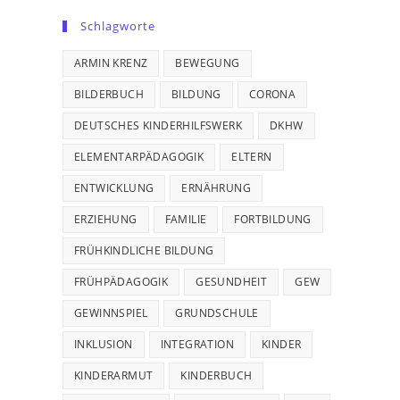
Schlagworte
ARMIN KRENZ
BEWEGUNG
BILDERBUCH
BILDUNG
CORONA
DEUTSCHES KINDERHILFSWERK
DKHW
ELEMENTARPÄDAGOGIK
ELTERN
ENTWICKLUNG
ERNÄHRUNG
ERZIEHUNG
FAMILIE
FORTBILDUNG
FRÜHKINDLICHE BILDUNG
FRÜHPÄDAGOGIK
GESUNDHEIT
GEW
GEWINNSPIEL
GRUNDSCHULE
INKLUSION
INTEGRATION
KINDER
KINDERARMUT
KINDERBUCH