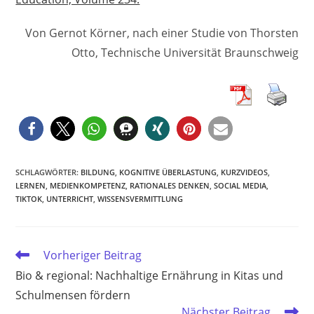
Von Gernot Körner, nach einer Studie von Thorsten
Otto, Technische Universität Braunschweig
SCHLAGWÖRTER
:
BILDUNG
,
KOGNITIVE ÜBERLASTUNG
,
KURZVIDEOS
,
LERNEN
,
MEDIENKOMPETENZ
,
RATIONALES DENKEN
,
SOCIAL MEDIA
,
TIKTOK
,
UNTERRICHT
,
WISSENSVERMITTLUNG
Weitere
Vorheriger Beitrag
Artikel
Bio & regional: Nachhaltige Ernährung in Kitas und
ansehen
Schulmensen fördern
Nächster Beitrag