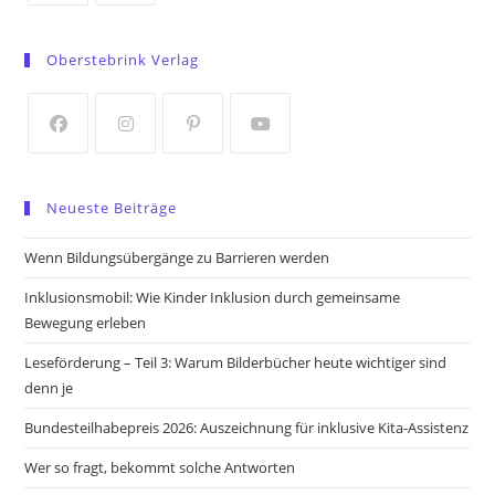
Opens
Opens
in
in
Oberstebrink Verlag
a
a
new
new
tab
tab
Opens
Opens
Opens
Opens
in
in
in
in
Neueste Beiträge
a
a
a
a
new
new
new
new
Wenn Bildungsübergänge zu Barrieren werden
tab
tab
tab
tab
Inklusionsmobil: Wie Kinder Inklusion durch gemeinsame
Bewegung erleben
Leseförderung – Teil 3: Warum Bilderbücher heute wichtiger sind
denn je
Bundesteilhabepreis 2026: Auszeichnung für inklusive Kita-Assistenz
Wer so fragt, bekommt solche Antworten