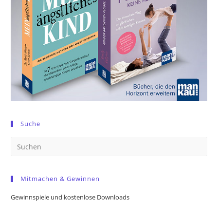
Suche
Pre
Es
to
Mitmachen & Gewinnen
clo
the
Gewinnspiele und kostenlose Downloads
sea
pan