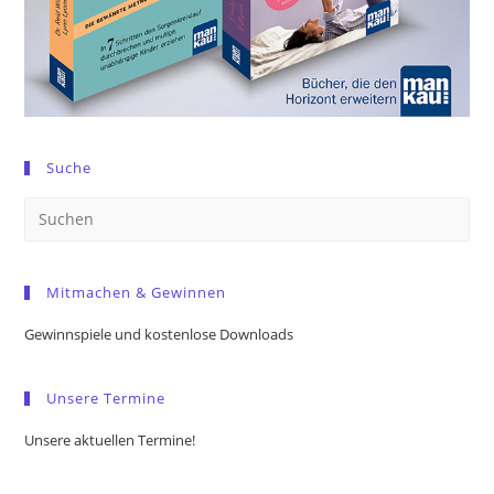
Suche
Pre
Es
to
Mitmachen & Gewinnen
clo
the
Gewinnspiele und kostenlose Downloads
sea
pan
Unsere Termine
Unsere aktuellen Termine!