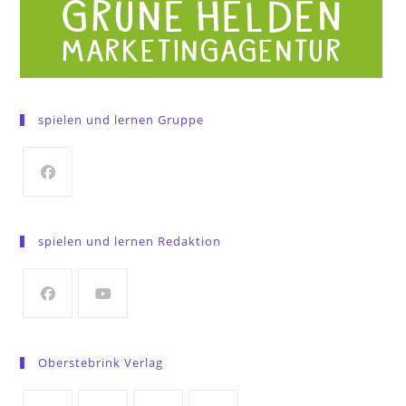
spielen und lernen Gruppe
Opens
in
spielen und lernen Redaktion
a
new
tab
Opens
Opens
in
in
Oberstebrink Verlag
a
a
new
new