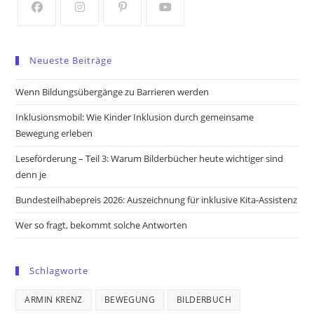
tab
tab
Opens
Opens
Opens
Opens
in
in
in
in
Neueste Beiträge
a
a
a
a
new
new
new
new
Wenn Bildungsübergänge zu Barrieren werden
tab
tab
tab
tab
Inklusionsmobil: Wie Kinder Inklusion durch gemeinsame
Bewegung erleben
Leseförderung – Teil 3: Warum Bilderbücher heute wichtiger sind
denn je
Bundesteilhabepreis 2026: Auszeichnung für inklusive Kita-Assistenz
Wer so fragt, bekommt solche Antworten
Schlagworte
ARMIN KRENZ
BEWEGUNG
BILDERBUCH