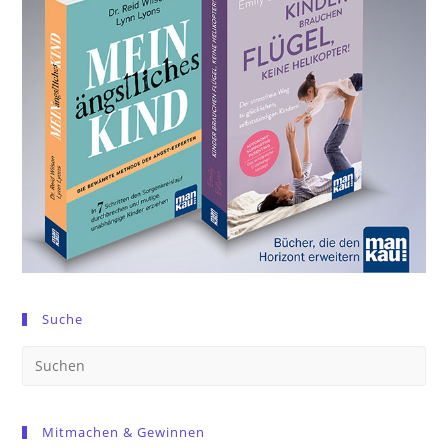
Suche
Pre
Es
to
Mitmachen & Gewinnen
clo