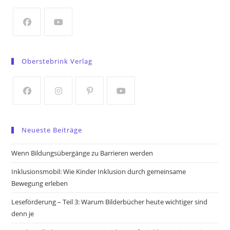
new
tab
Opens
Opens
in
in
Oberstebrink Verlag
a
a
new
new
tab
tab
Opens
Opens
Opens
Opens
in
in
in
in
Neueste Beiträge
a
a
a
a
new
new
new
new
Wenn Bildungsübergänge zu Barrieren werden
tab
tab
tab
tab
Inklusionsmobil: Wie Kinder Inklusion durch gemeinsame
Bewegung erleben
Leseförderung – Teil 3: Warum Bilderbücher heute wichtiger sind
denn je