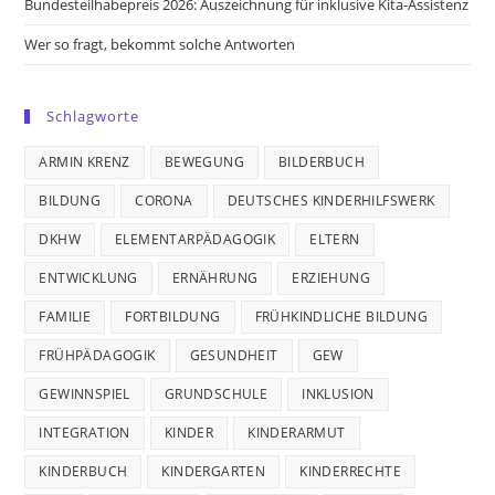
Bundesteilhabepreis 2026: Auszeichnung für inklusive Kita-Assistenz
Wer so fragt, bekommt solche Antworten
Schlagworte
ARMIN KRENZ
BEWEGUNG
BILDERBUCH
BILDUNG
CORONA
DEUTSCHES KINDERHILFSWERK
DKHW
ELEMENTARPÄDAGOGIK
ELTERN
ENTWICKLUNG
ERNÄHRUNG
ERZIEHUNG
FAMILIE
FORTBILDUNG
FRÜHKINDLICHE BILDUNG
FRÜHPÄDAGOGIK
GESUNDHEIT
GEW
GEWINNSPIEL
GRUNDSCHULE
INKLUSION
INTEGRATION
KINDER
KINDERARMUT
KINDERBUCH
KINDERGARTEN
KINDERRECHTE