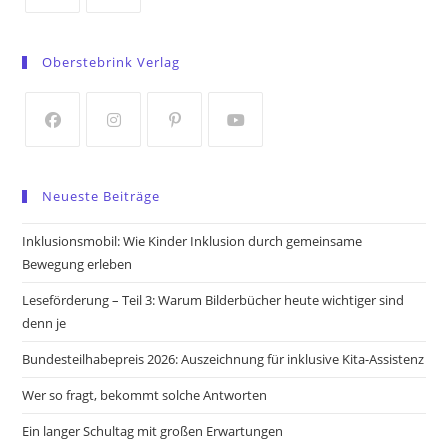
Opens
Opens
in
in
Oberstebrink Verlag
a
a
new
new
tab
tab
Opens
Opens
Opens
Opens
in
in
in
in
Neueste Beiträge
a
a
a
a
new
new
new
new
Inklusionsmobil: Wie Kinder Inklusion durch gemeinsame
tab
tab
tab
tab
Bewegung erleben
Leseförderung – Teil 3: Warum Bilderbücher heute wichtiger sind
denn je
Bundesteilhabepreis 2026: Auszeichnung für inklusive Kita-Assistenz
Wer so fragt, bekommt solche Antworten
Ein langer Schultag mit großen Erwartungen