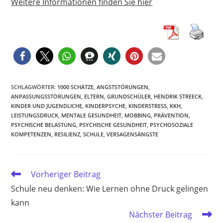
Weitere Informationen finden Sie hier
SCHLAGWÖRTER
:
1000 SCHÄTZE
,
ANGSTSTÖRUNGEN
,
ANPASSUNGSSTÖRUNGEN
,
ELTERN
,
GRUNDSCHÜLER
,
HENDRIK STREECK
,
KINDER UND JUGENDLICHE
,
KINDERPSYCHE
,
KINDERSTRESS
,
KKH
,
LEISTUNGSDRUCK
,
MENTALE GESUNDHEIT
,
MOBBING
,
PRÄVENTION
,
PSYCHISCHE BELASTUNG
,
PSYCHISCHE GESUNDHEIT
,
PSYCHOSOZIALE
KOMPETENZEN
,
RESILIENZ
,
SCHULE
,
VERSAGENSÄNGSTE
Weitere
Vorheriger Beitrag
Artikel
Schule neu denken: Wie Lernen ohne Druck gelingen
ansehen
kann
Nächster Beitrag