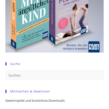
Suche
Pre
Es
to
Mitmachen & Gewinnen
clo
the
Gewinnspiele und kostenlose Downloads
sea