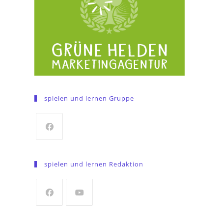
spielen und lernen Gruppe
Opens
in
spielen und lernen Redaktion
a
new
tab
Opens
Opens