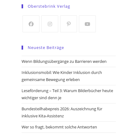
in
in
Oberstebrink Verlag
a
a
new
new
tab
tab
Opens
Opens
Opens
Opens
in
in
in
in
Neueste Beiträge
a
a
a
a
new
new
new
new
Wenn Bildungsübergänge zu Barrieren werden
tab
tab
tab
tab
Inklusionsmobil: Wie Kinder Inklusion durch
gemeinsame Bewegung erleben
Leseförderung – Teil 3: Warum Bilderbücher heute
wichtiger sind denn je
Bundesteilhabepreis 2026: Auszeichnung für
inklusive Kita-Assistenz
Wer so fragt, bekommt solche Antworten