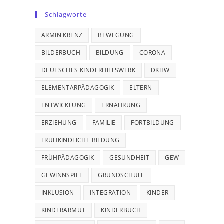
Schlagworte
ARMIN KRENZ
BEWEGUNG
BILDERBUCH
BILDUNG
CORONA
DEUTSCHES KINDERHILFSWERK
DKHW
ELEMENTARPÄDAGOGIK
ELTERN
ENTWICKLUNG
ERNÄHRUNG
ERZIEHUNG
FAMILIE
FORTBILDUNG
FRÜHKINDLICHE BILDUNG
FRÜHPÄDAGOGIK
GESUNDHEIT
GEW
GEWINNSPIEL
GRUNDSCHULE
INKLUSION
INTEGRATION
KINDER
KINDERARMUT
KINDERBUCH