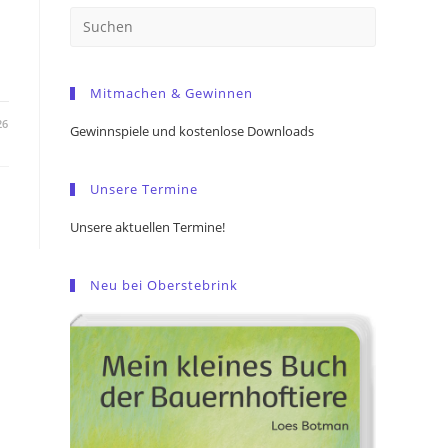
Press
Escape
to
Mitmachen & Gewinnen
close
the
26
Gewinnspiele und kostenlose Downloads
search
panel.
Unsere Termine
Unsere aktuellen Termine!
Neu bei Oberstebrink