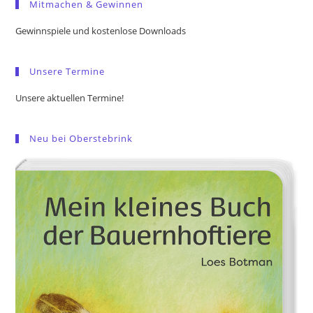
Mitmachen & Gewinnen
clo
the
Gewinnspiele und kostenlose Downloads
sea
pan
Unsere Termine
Unsere aktuellen Termine!
Neu bei Oberstebrink