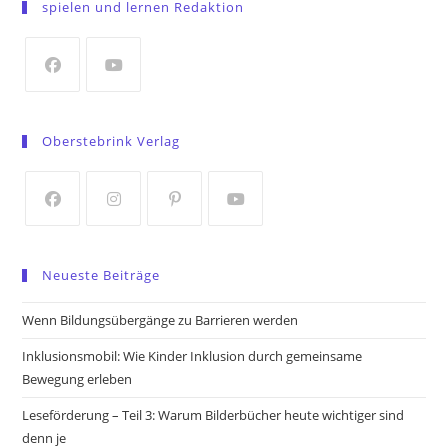
spielen und lernen Redaktion
a
new
tab
Opens
Opens
in
in
Oberstebrink Verlag
a
a
new
new
tab
tab
Opens
Opens
Opens
Opens
in
in
in
in
Neueste Beiträge
a
a
a
a
new
new
new
new
Wenn Bildungsübergänge zu Barrieren werden
tab
tab
tab
tab
Inklusionsmobil: Wie Kinder Inklusion durch gemeinsame
Bewegung erleben
Leseförderung – Teil 3: Warum Bilderbücher heute wichtiger sind
denn je