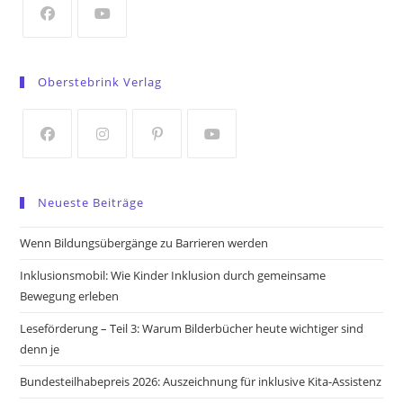
tab
Opens
Opens
in
in
Oberstebrink Verlag
a
a
new
new
tab
tab
Opens
Opens
Opens
Opens
in
in
in
in
Neueste Beiträge
a
a
a
a
new
new
new
new
Wenn Bildungsübergänge zu Barrieren werden
tab
tab
tab
tab
Inklusionsmobil: Wie Kinder Inklusion durch gemeinsame
Bewegung erleben
Leseförderung – Teil 3: Warum Bilderbücher heute wichtiger sind
denn je
Bundesteilhabepreis 2026: Auszeichnung für inklusive Kita-Assistenz