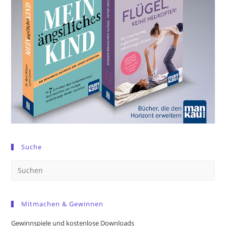
Suche
Pre
Es
to
Mitmachen & Gewinnen
clo
the
Gewinnspiele und kostenlose Downloads