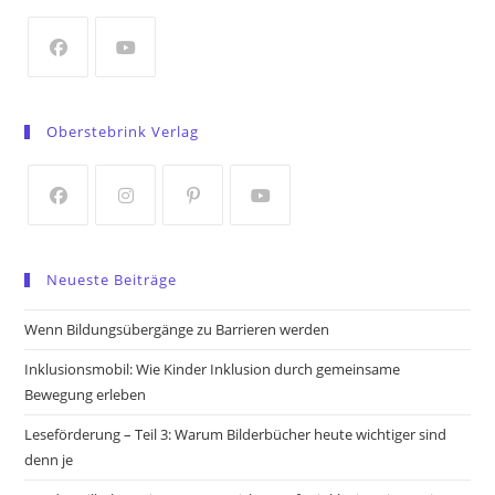
new
tab
Opens
Opens
in
in
Oberstebrink Verlag
a
a
new
new
tab
tab
Opens
Opens
Opens
Opens
in
in
in
in
Neueste Beiträge
a
a
a
a
new
new
new
new
Wenn Bildungsübergänge zu Barrieren werden
tab
tab
tab
tab
Inklusionsmobil: Wie Kinder Inklusion durch gemeinsame
Bewegung erleben
Leseförderung – Teil 3: Warum Bilderbücher heute wichtiger sind
denn je