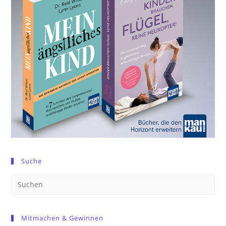
Suche
Pre
Es
to
Mitmachen & Gewinnen
clo