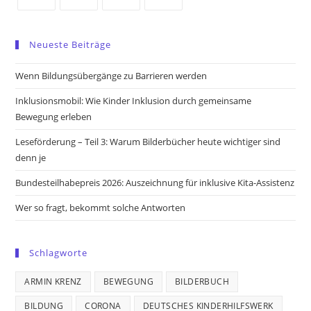
Opens
Opens
Opens
Opens
in
in
in
in
Neueste Beiträge
a
a
a
a
new
new
new
new
Wenn Bildungsübergänge zu Barrieren werden
tab
tab
tab
tab
Inklusionsmobil: Wie Kinder Inklusion durch gemeinsame
Bewegung erleben
Leseförderung – Teil 3: Warum Bilderbücher heute wichtiger sind
denn je
Bundesteilhabepreis 2026: Auszeichnung für inklusive Kita-Assistenz
Wer so fragt, bekommt solche Antworten
Schlagworte
ARMIN KRENZ
BEWEGUNG
BILDERBUCH
BILDUNG
CORONA
DEUTSCHES KINDERHILFSWERK