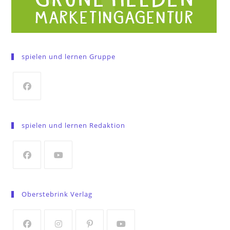
spielen und lernen Gruppe
Opens
in
spielen und lernen Redaktion
a
new
tab
Opens
Opens
in
in
Oberstebrink Verlag
a
a
new
new
tab
tab