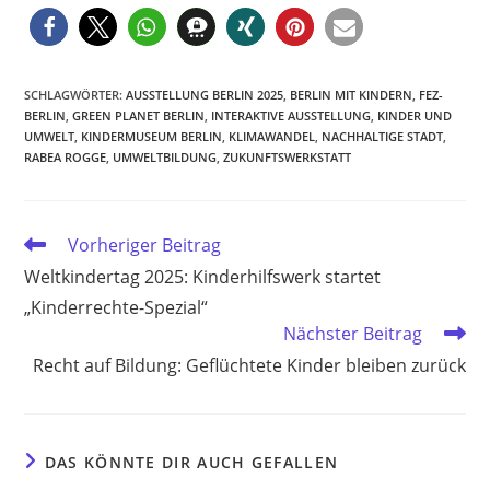
SCHLAGWÖRTER
:
AUSSTELLUNG BERLIN 2025
,
BERLIN MIT KINDERN
,
FEZ-
BERLIN
,
GREEN PLANET BERLIN
,
INTERAKTIVE AUSSTELLUNG
,
KINDER UND
UMWELT
,
KINDERMUSEUM BERLIN
,
KLIMAWANDEL
,
NACHHALTIGE STADT
,
RABEA ROGGE
,
UMWELTBILDUNG
,
ZUKUNFTSWERKSTATT
Weitere
Vorheriger Beitrag
Artikel
Weltkindertag 2025: Kinderhilfswerk startet
ansehen
„Kinderrechte-Spezial“
Nächster Beitrag
Recht auf Bildung: Geflüchtete Kinder bleiben zurück
DAS KÖNNTE DIR AUCH GEFALLEN