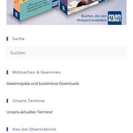
Suche
Pre
Es
to
Mitmachen & Gewinnen
clo
the
Gewinnspiele und kostenlose Downloads
sea
pan
Unsere Termine
Unsere aktuellen Termine!
Neu bei Oberstebrink