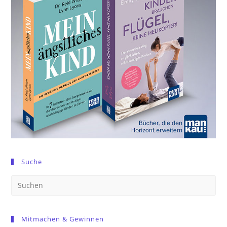
Suche
Pre
Es
to
Mitmachen & Gewinnen
clo