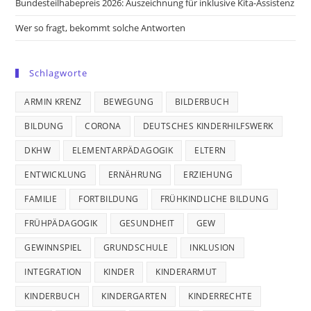
Bundesteilhabepreis 2026: Auszeichnung für inklusive Kita-Assistenz
Wer so fragt, bekommt solche Antworten
Schlagworte
ARMIN KRENZ
BEWEGUNG
BILDERBUCH
BILDUNG
CORONA
DEUTSCHES KINDERHILFSWERK
DKHW
ELEMENTARPÄDAGOGIK
ELTERN
ENTWICKLUNG
ERNÄHRUNG
ERZIEHUNG
FAMILIE
FORTBILDUNG
FRÜHKINDLICHE BILDUNG
FRÜHPÄDAGOGIK
GESUNDHEIT
GEW
GEWINNSPIEL
GRUNDSCHULE
INKLUSION
INTEGRATION
KINDER
KINDERARMUT
KINDERBUCH
KINDERGARTEN
KINDERRECHTE