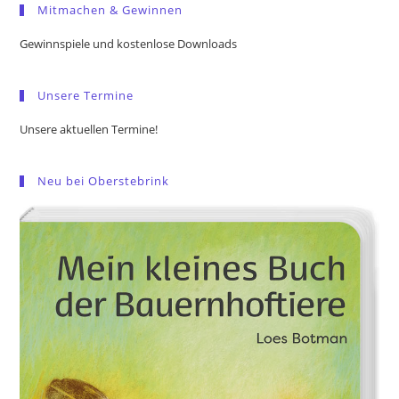
Mitmachen & Gewinnen
clo
the
Gewinnspiele und kostenlose Downloads
sea
pan
Unsere Termine
Unsere aktuellen Termine!
Neu bei Oberstebrink