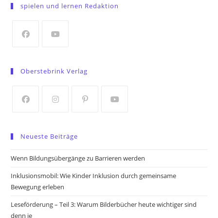
spielen und lernen Redaktion
a
new
tab
Opens
Opens
in
in
Oberstebrink Verlag
a
a
new
new
tab
tab
Opens
Opens
Opens
Opens
in
in
in
in
Neueste Beiträge
a
a
a
a
new
new
new
new
Wenn Bildungsübergänge zu Barrieren werden
tab
tab
tab
tab
Inklusionsmobil: Wie Kinder Inklusion durch gemeinsame
Bewegung erleben
Leseförderung – Teil 3: Warum Bilderbücher heute wichtiger sind
denn je