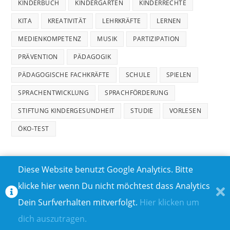
KINDERBUCH
KINDERGARTEN
KINDERRECHTE
KITA
KREATIVITÄT
LEHRKRÄFTE
LERNEN
MEDIENKOMPETENZ
MUSIK
PARTIZIPATION
PRÄVENTION
PÄDAGOGIK
PÄDAGOGISCHE FACHKRÄFTE
SCHULE
SPIELEN
SPRACHENTWICKLUNG
SPRACHFÖRDERUNG
STIFTUNG KINDERGESUNDHEIT
STUDIE
VORLESEN
ÖKO-TEST
Diese Website benutzt Google Analytics. Bitte
klicke hier wenn Du nicht möchtest dass Analytics
MEDIADATEN
DATENSCHUTZ
Dein Surfverhalten mitverfolgt.
Hier klicken um
TEILNAHMEBEDINGUNGEN FÜR GEWINNSPIELE
IMPRESSUM
dich auszutragen.
ÜBER UNS I
KONTAKT I
© COPYRIGHT 2023