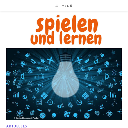
Zum
MENÜ
Inhalt
springen
AKTUELLES