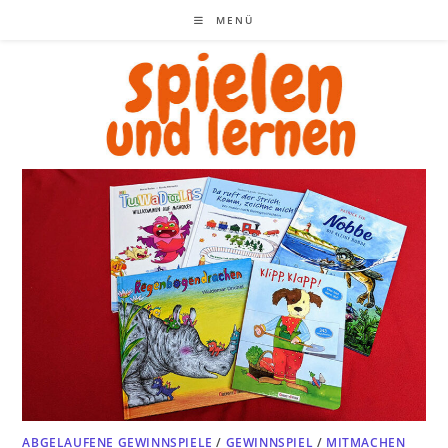
Zum
MENÜ
Inhalt
springen
ABGELAUFENE GEWINNSPIELE
/
GEWINNSPIEL
/
MITMACHEN