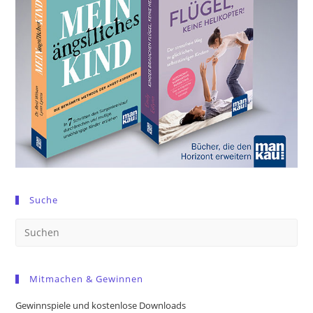
Suche
Pre
Es
to
Mitmachen & Gewinnen
clo
the
Gewinnspiele und kostenlose Downloads