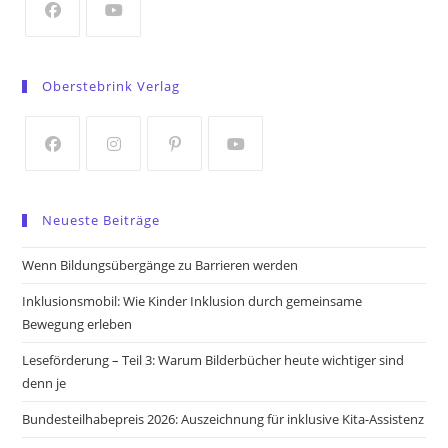
tab
Opens
Opens
in
in
Oberstebrink Verlag
a
a
new
new
tab
tab
Opens
Opens
Opens
Opens
in
in
in
in
Neueste Beiträge
a
a
a
a
new
new
new
new
Wenn Bildungsübergänge zu Barrieren werden
tab
tab
tab
tab
Inklusionsmobil: Wie Kinder Inklusion durch gemeinsame
Bewegung erleben
Leseförderung – Teil 3: Warum Bilderbücher heute wichtiger sind
denn je
Bundesteilhabepreis 2026: Auszeichnung für inklusive Kita-Assistenz