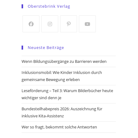
in
in
Oberstebrink Verlag
a
a
new
new
tab
tab
Opens
Opens
Opens
Opens
in
in
in
in
Neueste Beiträge
a
a
a
a
new
new
new
new
Wenn Bildungsübergänge zu Barrieren werden
tab
tab
tab
tab
Inklusionsmobil: Wie Kinder Inklusion durch
gemeinsame Bewegung erleben
Leseförderung – Teil 3: Warum Bilderbücher heute
wichtiger sind denn je
Bundesteilhabepreis 2026: Auszeichnung für
inklusive Kita-Assistenz
Wer so fragt, bekommt solche Antworten