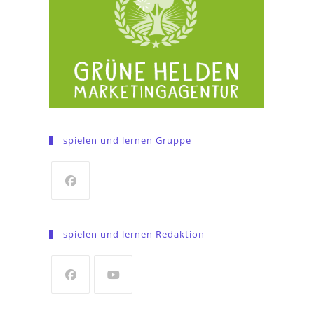
spielen und lernen Gruppe
Opens
in
spielen und lernen Redaktion
a
new
tab
Opens
Opens