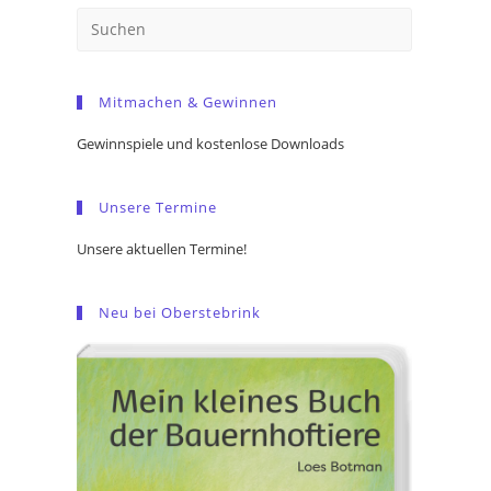
Press
Escape
to
Mitmachen & Gewinnen
close
the
Gewinnspiele und kostenlose Downloads
search
panel.
Unsere Termine
Unsere aktuellen Termine!
Neu bei Oberstebrink