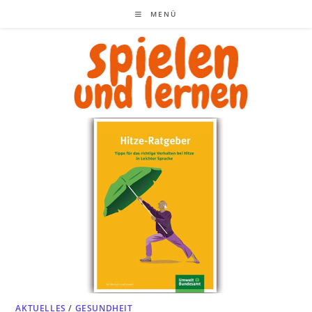
Zum
MENÜ
Inhalt
springen
AKTUELLES
/
GESUNDHEIT