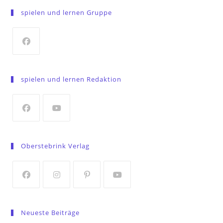
spielen und lernen Gruppe
Opens
in
spielen und lernen Redaktion
a
new
tab
Opens
Opens
in
in
Oberstebrink Verlag
a
a
new
new
tab
tab
Opens
Opens
Opens
Opens
in
in
in
in
Neueste Beiträge
a
a
a
a