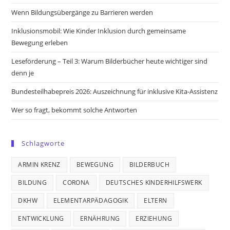
new
new
new
new
Wenn Bildungsübergänge zu Barrieren werden
tab
tab
tab
tab
Inklusionsmobil: Wie Kinder Inklusion durch gemeinsame
Bewegung erleben
Leseförderung – Teil 3: Warum Bilderbücher heute wichtiger sind
denn je
Bundesteilhabepreis 2026: Auszeichnung für inklusive Kita-Assistenz
Wer so fragt, bekommt solche Antworten
Schlagworte
ARMIN KRENZ
BEWEGUNG
BILDERBUCH
BILDUNG
CORONA
DEUTSCHES KINDERHILFSWERK
DKHW
ELEMENTARPÄDAGOGIK
ELTERN
ENTWICKLUNG
ERNÄHRUNG
ERZIEHUNG