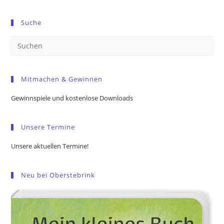
Suche
Pre
Es
to
Mitmachen & Gewinnen
clo
the
Gewinnspiele und kostenlose Downloads
sea
pan
Unsere Termine
Unsere aktuellen Termine!
Neu bei Oberstebrink