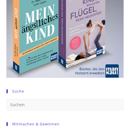
Suche
Pre
Es
to
Mitmachen & Gewinnen
clo