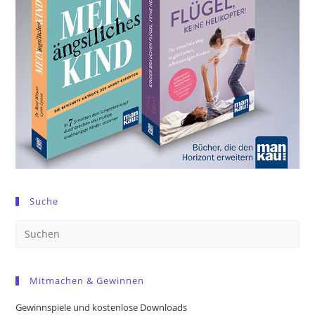
Suche
Pre
Es
to
Mitmachen & Gewinnen
clo
the
Gewinnspiele und kostenlose Downloads