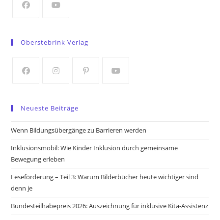
tab
Opens
Opens
in
in
Oberstebrink Verlag
a
a
new
new
tab
tab
Opens
Opens
Opens
Opens
in
in
in
in
Neueste Beiträge
a
a
a
a
new
new
new
new
Wenn Bildungsübergänge zu Barrieren werden
tab
tab
tab
tab
Inklusionsmobil: Wie Kinder Inklusion durch gemeinsame
Bewegung erleben
Leseförderung – Teil 3: Warum Bilderbücher heute wichtiger sind
denn je
Bundesteilhabepreis 2026: Auszeichnung für inklusive Kita-Assistenz