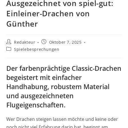
Ausgezeichnet von spiel-gut:
Einleiner-Drachen von
Günther
Beitrags-
Beitrag
Redakteur
Oktober 7, 2025
Autor:
veröffentlicht:
Beitrags-
Spielebesprechungen
Kategorie:
Der farbenprächtige Classic-Drachen
begeistert mit einfacher
Handhabung, robustem Material
und ausgezeichneten
Flugeigenschaften.
Wer Drachen steigen lassen möchte und keine oder
noch nicht viel Erfahrung darin hat, beginnt am