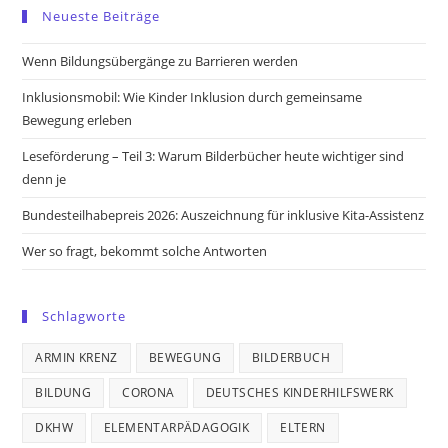
in
in
in
in
Neueste Beiträge
a
a
a
a
new
new
new
new
Wenn Bildungsübergänge zu Barrieren werden
tab
tab
tab
tab
Inklusionsmobil: Wie Kinder Inklusion durch gemeinsame
Bewegung erleben
Leseförderung – Teil 3: Warum Bilderbücher heute wichtiger sind
denn je
Bundesteilhabepreis 2026: Auszeichnung für inklusive Kita-Assistenz
Wer so fragt, bekommt solche Antworten
Schlagworte
ARMIN KRENZ
BEWEGUNG
BILDERBUCH
BILDUNG
CORONA
DEUTSCHES KINDERHILFSWERK
DKHW
ELEMENTARPÄDAGOGIK
ELTERN