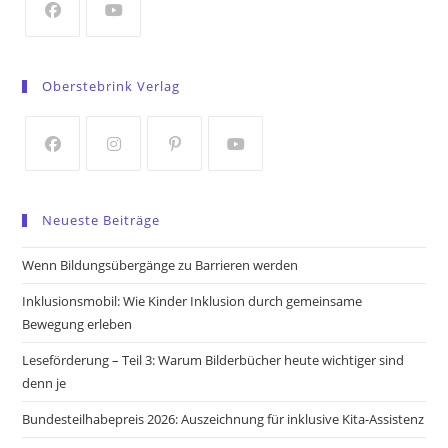
tab
Opens
Opens
in
in
Oberstebrink Verlag
a
a
new
new
tab
tab
Opens
Opens
Opens
Opens
in
in
in
in
Neueste Beiträge
a
a
a
a
new
new
new
new
Wenn Bildungsübergänge zu Barrieren werden
tab
tab
tab
tab
Inklusionsmobil: Wie Kinder Inklusion durch gemeinsame
Bewegung erleben
Leseförderung – Teil 3: Warum Bilderbücher heute wichtiger sind
denn je
Bundesteilhabepreis 2026: Auszeichnung für inklusive Kita-Assistenz