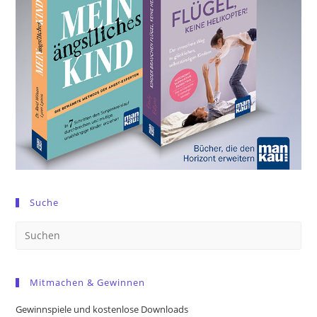
Suche
Pre
Es
to
Mitmachen & Gewinnen
clo
the
Gewinnspiele und kostenlose Downloads