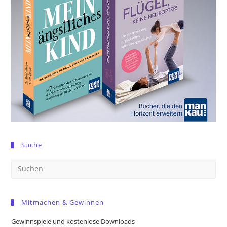
Suche
Pre
Es
to
Mitmachen & Gewinnen
clo
the
Gewinnspiele und kostenlose Downloads