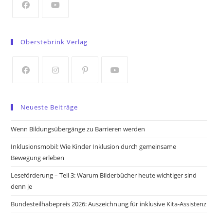
tab
Opens
Opens
in
in
Oberstebrink Verlag
a
a
new
new
tab
tab
Opens
Opens
Opens
Opens
in
in
in
in
Neueste Beiträge
a
a
a
a
new
new
new
new
Wenn Bildungsübergänge zu Barrieren werden
tab
tab
tab
tab
Inklusionsmobil: Wie Kinder Inklusion durch gemeinsame
Bewegung erleben
Leseförderung – Teil 3: Warum Bilderbücher heute wichtiger sind
denn je
Bundesteilhabepreis 2026: Auszeichnung für inklusive Kita-Assistenz