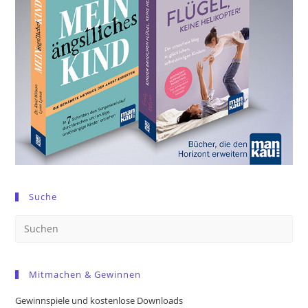
Suche
Pre
Es
to
Mitmachen & Gewinnen
clo
the
Gewinnspiele und kostenlose Downloads