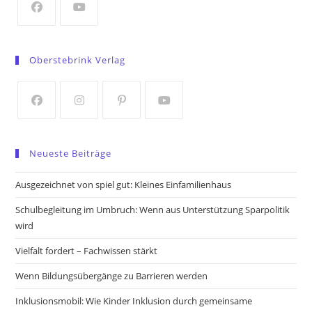
tab
Opens
Opens
in
in
Oberstebrink Verlag
a
a
new
new
tab
tab
Opens
Opens
Opens
Opens
in
in
in
in
Neueste Beiträge
a
a
a
a
new
new
new
new
Ausgezeichnet von spiel gut: Kleines Einfamilienhaus
tab
tab
tab
tab
Schulbegleitung im Umbruch: Wenn aus Unterstützung Sparpolitik
wird
Vielfalt fordert – Fachwissen stärkt
Wenn Bildungsübergänge zu Barrieren werden
Inklusionsmobil: Wie Kinder Inklusion durch gemeinsame