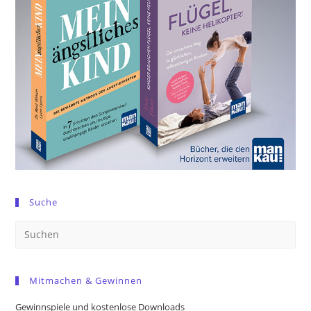
Suche
Pre
Es
to
Mitmachen & Gewinnen
clo
the
Gewinnspiele und kostenlose Downloads