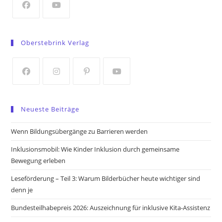
tab
Opens
Opens
in
in
Oberstebrink Verlag
a
a
new
new
tab
tab
Opens
Opens
Opens
Opens
in
in
in
in
Neueste Beiträge
a
a
a
a
new
new
new
new
Wenn Bildungsübergänge zu Barrieren werden
tab
tab
tab
tab
Inklusionsmobil: Wie Kinder Inklusion durch gemeinsame
Bewegung erleben
Leseförderung – Teil 3: Warum Bilderbücher heute wichtiger sind
denn je
Bundesteilhabepreis 2026: Auszeichnung für inklusive Kita-Assistenz