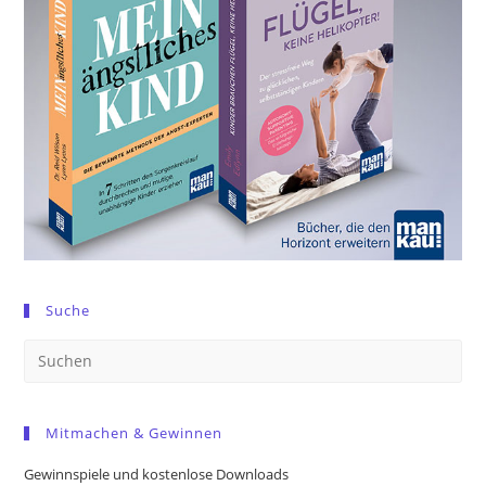
Suche
Pre
Es
to
Mitmachen & Gewinnen
clo
the
Gewinnspiele und kostenlose Downloads