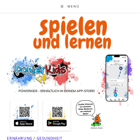
Zum
MENÜ
Inhalt
springen
ERNÄHRUNG
/
GESUNDHEIT