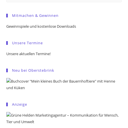
Es
to
Mitmachen & Gewinnen
clo
the
Gewinnspiele und kostenlose Downloads
sea
pan
Unsere Termine
Unsere aktuellen Termine!
Neu bei Oberstebrink
Anzeige