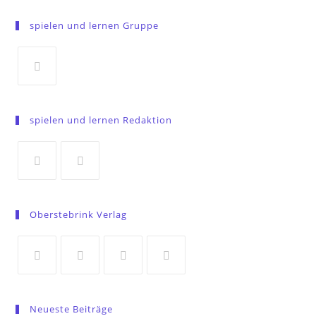
spielen und lernen Gruppe
Opens
in
spielen und lernen Redaktion
a
new
tab
Opens
Opens
in
in
Oberstebrink Verlag
a
a
new
new
tab
tab
Opens
Opens
Opens
Opens
in
in
in
in
Neueste Beiträge