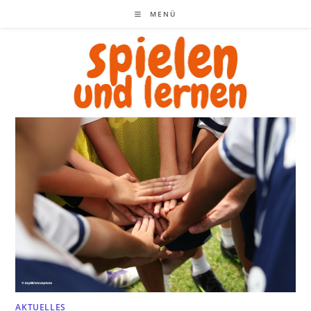
Zum
MENÜ
Inhalt
springen
AKTUELLES