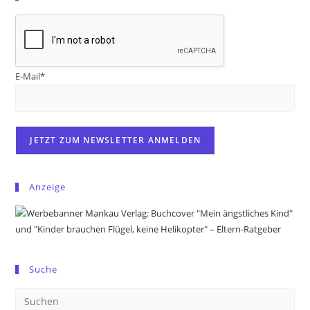
E-Mail*
Anzeige
Suche
Pre