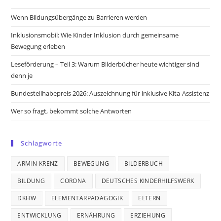
a
a
a
a
new
new
new
new
Wenn Bildungsübergänge zu Barrieren werden
tab
tab
tab
tab
Inklusionsmobil: Wie Kinder Inklusion durch gemeinsame
Bewegung erleben
Leseförderung – Teil 3: Warum Bilderbücher heute wichtiger sind
denn je
Bundesteilhabepreis 2026: Auszeichnung für inklusive Kita-Assistenz
Wer so fragt, bekommt solche Antworten
Schlagworte
ARMIN KRENZ
BEWEGUNG
BILDERBUCH
BILDUNG
CORONA
DEUTSCHES KINDERHILFSWERK
DKHW
ELEMENTARPÄDAGOGIK
ELTERN
ENTWICKLUNG
ERNÄHRUNG
ERZIEHUNG