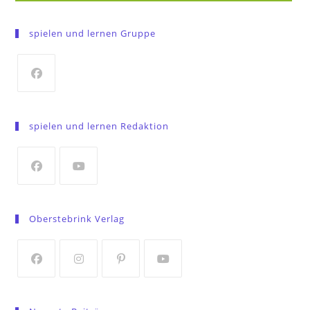
spielen und lernen Gruppe
Opens
in
spielen und lernen Redaktion
a
new
tab
Opens
Opens
in
in
Oberstebrink Verlag
a
a
new
new
tab
tab
Opens
Opens
Opens
Opens
in
in
in
in