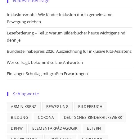
Neueste Beiträge
a
a
a
a
new
new
new
new
Inklusionsmobil: Wie Kinder Inklusion durch gemeinsame
tab
tab
tab
tab
Bewegung erleben
Leseförderung – Teil 3: Warum Bilderbücher heute wichtiger sind
denn je
Bundesteilhabepreis 2026: Auszeichnung für inklusive Kita-Assistenz
Wer so fragt, bekommt solche Antworten
Ein langer Schultag mit großen Erwartungen
Schlagworte
ARMIN KRENZ
BEWEGUNG
BILDERBUCH
BILDUNG
CORONA
DEUTSCHES KINDERHILFSWERK
DKHW
ELEMENTARPÄDAGOGIK
ELTERN