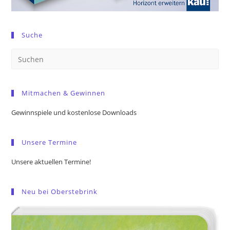
Suche
Pre
Es
to
Mitmachen & Gewinnen
clo
the
Gewinnspiele und kostenlose Downloads
sea
pan
Unsere Termine
Unsere aktuellen Termine!
Neu bei Oberstebrink