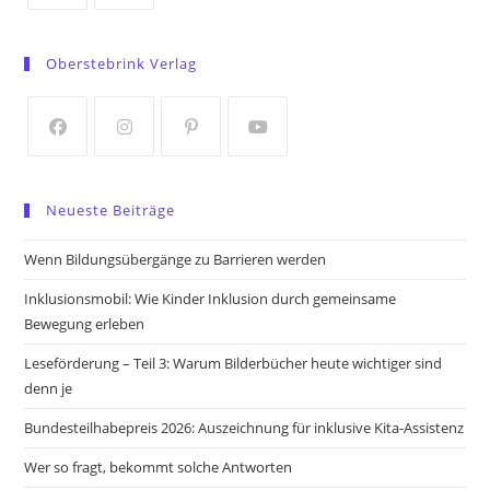
Opens
Opens
in
in
Oberstebrink Verlag
a
a
new
new
tab
tab
Opens
Opens
Opens
Opens
in
in
in
in
Neueste Beiträge
a
a
a
a
new
new
new
new
Wenn Bildungsübergänge zu Barrieren werden
tab
tab
tab
tab
Inklusionsmobil: Wie Kinder Inklusion durch gemeinsame
Bewegung erleben
Leseförderung – Teil 3: Warum Bilderbücher heute wichtiger sind
denn je
Bundesteilhabepreis 2026: Auszeichnung für inklusive Kita-Assistenz
Wer so fragt, bekommt solche Antworten