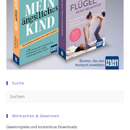
Suche
Pre
Es
to
Mitmachen & Gewinnen
clo
the
Gewinnspiele und kostenlose Downloads