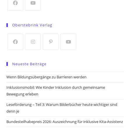
tab
Opens
Opens
in
in
Oberstebrink Verlag
a
a
new
new
tab
tab
Opens
Opens
Opens
Opens
in
in
in
in
Neueste Beiträge
a
a
a
a
new
new
new
new
Wenn Bildungsübergänge zu Barrieren werden
tab
tab
tab
tab
Inklusionsmobil: Wie Kinder Inklusion durch gemeinsame
Bewegung erleben
Leseförderung – Teil 3: Warum Bilderbücher heute wichtiger sind
denn je
Bundesteilhabepreis 2026: Auszeichnung für inklusive Kita-Assistenz