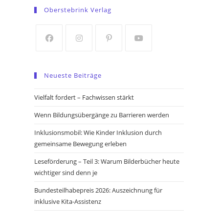
in
in
Oberstebrink Verlag
a
a
new
new
tab
tab
Opens
Opens
Opens
Opens
in
in
in
in
Neueste Beiträge
a
a
a
a
new
new
new
new
Vielfalt fordert – Fachwissen stärkt
tab
tab
tab
tab
Wenn Bildungsübergänge zu Barrieren werden
Inklusionsmobil: Wie Kinder Inklusion durch
gemeinsame Bewegung erleben
Leseförderung – Teil 3: Warum Bilderbücher heute
wichtiger sind denn je
Bundesteilhabepreis 2026: Auszeichnung für
inklusive Kita-Assistenz