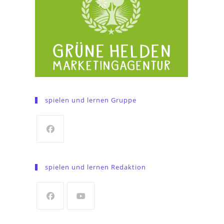
spielen und lernen Gruppe
Opens
in
spielen und lernen Redaktion
a
new
tab
Opens
Opens