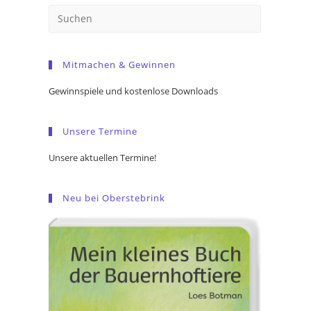
Press
Escape
to
Mitmachen & Gewinnen
close
the
Gewinnspiele und kostenlose Downloads
search
panel.
Unsere Termine
Unsere aktuellen Termine!
Neu bei Oberstebrink