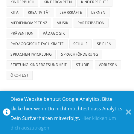
KINDERBUCH
KINDERGARTEN
KINDERRECHTE
KITA
KREATIVITÄT
LEHRKRÄFTE
LERNEN
MEDIENKOMPETENZ
MUSIK
PARTIZIPATION
PRÄVENTION
PÄDAGOGIK
PÄDAGOGISCHE FACHKRÄFTE
SCHULE
SPIELEN
SPRACHENTWICKLUNG
SPRACHFÖRDERUNG
STIFTUNG KINDERGESUNDHEIT
STUDIE
VORLESEN
ÖKO-TEST
Diese Website benutzt Google Analytics. Bitte
klicke hier wenn Du nicht möchtest dass Analytics
MEDIADATEN
DATENSCHUTZ
Dein Surfverhalten mitverfolgt.
Hier klicken um
TEILNAHMEBEDINGUNGEN FÜR GEWINNSPIELE
IMPRESSUM
dich auszutragen.
ÜBER UNS I
KONTAKT I
© COPYRIGHT 2023