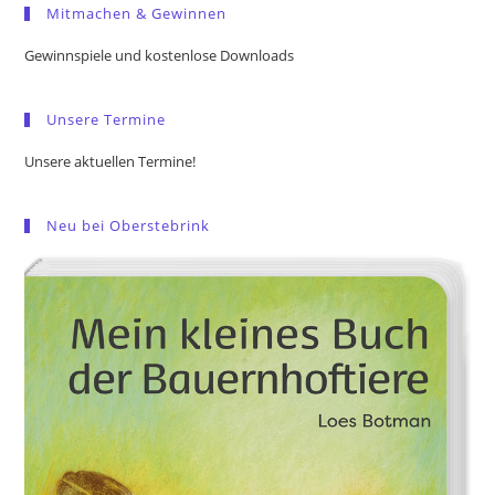
Mitmachen & Gewinnen
clo
the
Gewinnspiele und kostenlose Downloads
sea
pan
Unsere Termine
Unsere aktuellen Termine!
Neu bei Oberstebrink