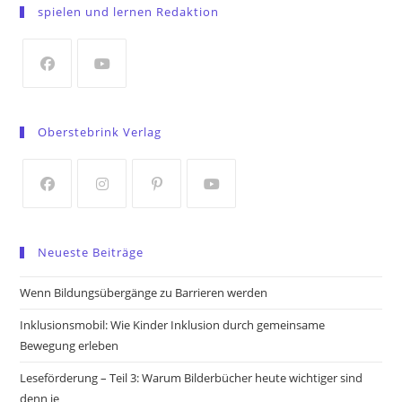
in
spielen und lernen Redaktion
a
new
tab
Opens
Opens
in
in
Oberstebrink Verlag
a
a
new
new
tab
tab
Opens
Opens
Opens
Opens
in
in
in
in
Neueste Beiträge
a
a
a
a
new
new
new
new
Wenn Bildungsübergänge zu Barrieren werden
tab
tab
tab
tab
Inklusionsmobil: Wie Kinder Inklusion durch gemeinsame
Bewegung erleben
Leseförderung – Teil 3: Warum Bilderbücher heute wichtiger sind
denn je