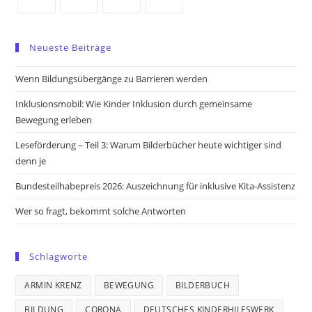
Opens
Opens
Opens
Opens
in
in
in
in
Neueste Beiträge
a
a
a
a
new
new
new
new
Wenn Bildungsübergänge zu Barrieren werden
tab
tab
tab
tab
Inklusionsmobil: Wie Kinder Inklusion durch gemeinsame
Bewegung erleben
Leseförderung – Teil 3: Warum Bilderbücher heute wichtiger sind
denn je
Bundesteilhabepreis 2026: Auszeichnung für inklusive Kita-Assistenz
Wer so fragt, bekommt solche Antworten
Schlagworte
ARMIN KRENZ
BEWEGUNG
BILDERBUCH
BILDUNG
CORONA
DEUTSCHES KINDERHILFSWERK