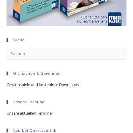
Suche
Pre
Es
to
Mitmachen & Gewinnen
clo
the
Gewinnspiele und kostenlose Downloads
sea
pan
Unsere Termine
Unsere aktuellen Termine!
Neu bei Oberstebrink