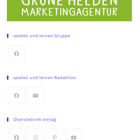
spielen und lernen Gruppe
Opens
in
spielen und lernen Redaktion
a
new
tab
Opens
Opens
in
in
Oberstebrink Verlag
a
a
new
new
tab
tab