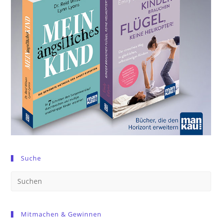
Suche
Pre
Es
to
Mitmachen & Gewinnen
clo