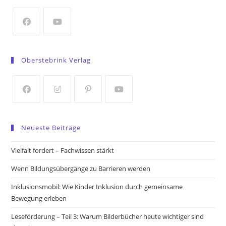
new
tab
Opens
Opens
in
in
Oberstebrink Verlag
a
a
new
new
tab
tab
Opens
Opens
Opens
Opens
in
in
in
in
Neueste Beiträge
a
a
a
a
new
new
new
new
Vielfalt fordert – Fachwissen stärkt
tab
tab
tab
tab
Wenn Bildungsübergänge zu Barrieren werden
Inklusionsmobil: Wie Kinder Inklusion durch gemeinsame
Bewegung erleben
Leseförderung – Teil 3: Warum Bilderbücher heute wichtiger sind