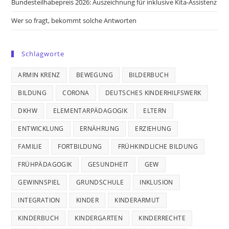
Bundesteilhabepreis 2026: Auszeichnung für inklusive Kita-Assistenz
Wer so fragt, bekommt solche Antworten
Schlagworte
ARMIN KRENZ
BEWEGUNG
BILDERBUCH
BILDUNG
CORONA
DEUTSCHES KINDERHILFSWERK
DKHW
ELEMENTARPÄDAGOGIK
ELTERN
ENTWICKLUNG
ERNÄHRUNG
ERZIEHUNG
FAMILIE
FORTBILDUNG
FRÜHKINDLICHE BILDUNG
FRÜHPÄDAGOGIK
GESUNDHEIT
GEW
GEWINNSPIEL
GRUNDSCHULE
INKLUSION
INTEGRATION
KINDER
KINDERARMUT
KINDERBUCH
KINDERGARTEN
KINDERRECHTE