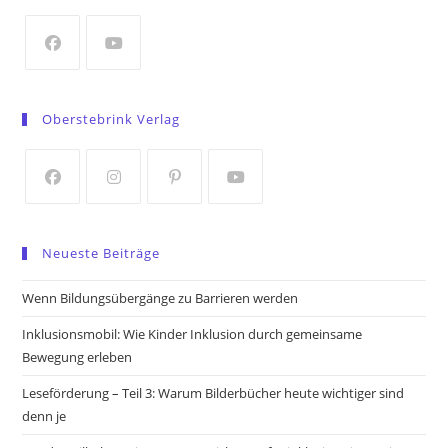
new
tab
Opens
Opens
in
in
Oberstebrink Verlag
a
a
new
new
tab
tab
Opens
Opens
Opens
Opens
in
in
in
in
Neueste Beiträge
a
a
a
a
new
new
new
new
Wenn Bildungsübergänge zu Barrieren werden
tab
tab
tab
tab
Inklusionsmobil: Wie Kinder Inklusion durch gemeinsame
Bewegung erleben
Leseförderung – Teil 3: Warum Bilderbücher heute wichtiger sind
denn je