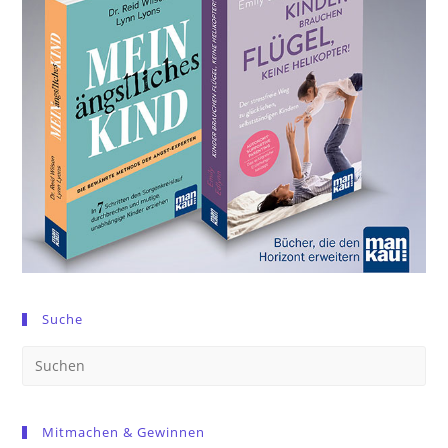
Suche
Pre
Es
to
Mitmachen & Gewinnen
clo