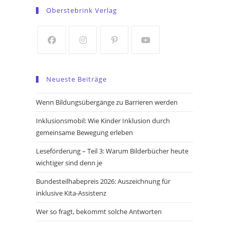
in
in
Oberstebrink Verlag
a
a
new
new
tab
tab
Opens
Opens
Opens
Opens
in
in
in
in
Neueste Beiträge
a
a
a
a
new
new
new
new
Wenn Bildungsübergänge zu Barrieren werden
tab
tab
tab
tab
Inklusionsmobil: Wie Kinder Inklusion durch
gemeinsame Bewegung erleben
Leseförderung – Teil 3: Warum Bilderbücher heute
wichtiger sind denn je
Bundesteilhabepreis 2026: Auszeichnung für
inklusive Kita-Assistenz
Wer so fragt, bekommt solche Antworten