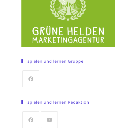
spielen und lernen Gruppe
Opens
in
spielen und lernen Redaktion
a
new
tab
Opens
Opens