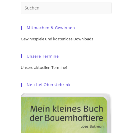
Press
Escape
to
Mitmachen & Gewinnen
close
the
Gewinnspiele und kostenlose Downloads
search
panel.
Unsere Termine
Unsere aktuellen Termine!
Neu bei Oberstebrink