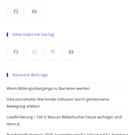
new
tab
Opens
Opens
in
in
Oberstebrink Verlag
a
a
new
new
tab
tab
Opens
Opens
Opens
Opens
in
in
in
in
Neueste Beiträge
a
a
a
a
new
new
new
new
Wenn Bildungsübergänge zu Barrieren werden
tab
tab
tab
tab
Inklusionsmobil: Wie Kinder Inklusion durch gemeinsame
Bewegung erleben
Leseförderung – Teil 3: Warum Bilderbücher heute wichtiger sind
denn je
Bundesteilhabepreis 2026: Auszeichnung für inklusive Kita-Assistenz