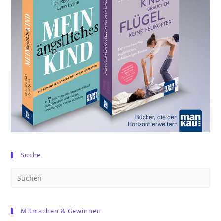
Suche
Pre
Es
to
Mitmachen & Gewinnen
clo