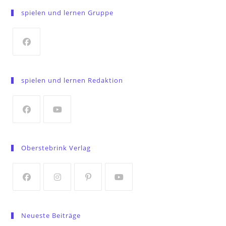
spielen und lernen Gruppe
Opens
in
spielen und lernen Redaktion
a
new
tab
Opens
Opens
in
in
Oberstebrink Verlag
a
a
new
new
tab
tab
Opens
Opens
Opens
Opens
in
in
in
in
Neueste Beiträge
a
a
a
a