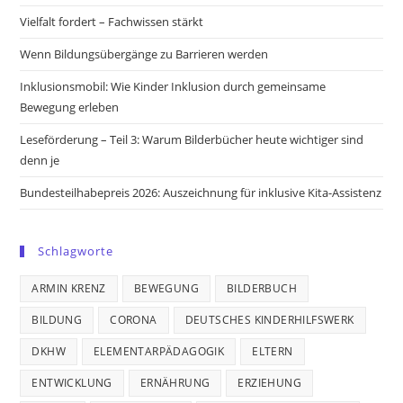
new
new
new
new
Vielfalt fordert – Fachwissen stärkt
tab
tab
tab
tab
Wenn Bildungsübergänge zu Barrieren werden
Inklusionsmobil: Wie Kinder Inklusion durch gemeinsame
Bewegung erleben
Leseförderung – Teil 3: Warum Bilderbücher heute wichtiger sind
denn je
Bundesteilhabepreis 2026: Auszeichnung für inklusive Kita-Assistenz
Schlagworte
ARMIN KRENZ
BEWEGUNG
BILDERBUCH
BILDUNG
CORONA
DEUTSCHES KINDERHILFSWERK
DKHW
ELEMENTARPÄDAGOGIK
ELTERN
ENTWICKLUNG
ERNÄHRUNG
ERZIEHUNG