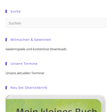
Suche
Pre
Es
to
Mitmachen & Gewinnen
clo
the
Gewinnspiele und kostenlose Downloads
sea
pan
Unsere Termine
Unsere aktuellen Termine!
Neu bei Oberstebrink