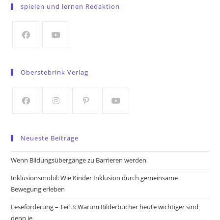
in
spielen und lernen Redaktion
a
new
tab
Opens
Opens
in
in
Oberstebrink Verlag
a
a
new
new
tab
tab
Opens
Opens
Opens
Opens
in
in
in
in
Neueste Beiträge
a
a
a
a
new
new
new
new
Wenn Bildungsübergänge zu Barrieren werden
tab
tab
tab
tab
Inklusionsmobil: Wie Kinder Inklusion durch gemeinsame
Bewegung erleben
Leseförderung – Teil 3: Warum Bilderbücher heute wichtiger sind
denn je