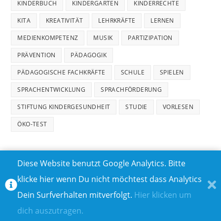
KINDERBUCH
KINDERGARTEN
KINDERRECHTE
KITA
KREATIVITÄT
LEHRKRÄFTE
LERNEN
MEDIENKOMPETENZ
MUSIK
PARTIZIPATION
PRÄVENTION
PÄDAGOGIK
PÄDAGOGISCHE FACHKRÄFTE
SCHULE
SPIELEN
SPRACHENTWICKLUNG
SPRACHFÖRDERUNG
STIFTUNG KINDERGESUNDHEIT
STUDIE
VORLESEN
ÖKO-TEST
Diese Website benutzt Google Analytics. Bitte
klicke hier wenn Du nicht möchtest dass Analytics
MEDIADATEN
DATENSCHUTZ
Dein Surfverhalten mitverfolgt.
Hier klicken um
TEILNAHMEBEDINGUNGEN FÜR GEWINNSPIELE
IMPRESSUM
dich auszutragen.
ÜBER UNS I
KONTAKT I
© COPYRIGHT 2023