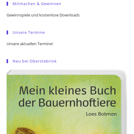
Mitmachen & Gewinnen
clo
the
Gewinnspiele und kostenlose Downloads
sea
pan
Unsere Termine
Unsere aktuellen Termine!
Neu bei Oberstebrink