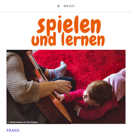
Zum
MENÜ
Inhalt
springen
PRAXIS