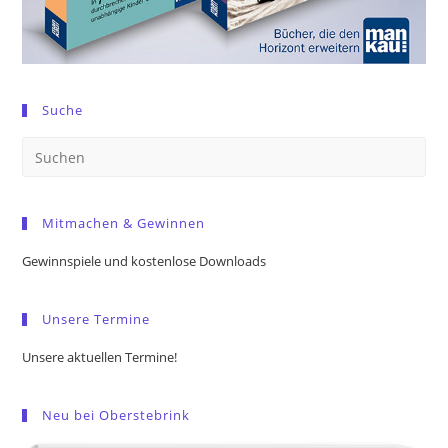
Suche
Pre
Es
to
Mitmachen & Gewinnen
clo
the
Gewinnspiele und kostenlose Downloads
sea
pan
Unsere Termine
Unsere aktuellen Termine!
Neu bei Oberstebrink