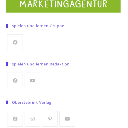
spielen und lernen Gruppe
Opens
in
spielen und lernen Redaktion
a
new
tab
Opens
Opens
in
in
Oberstebrink Verlag
a
a
new
new
tab
tab