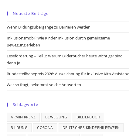
Opens
Opens
Opens
Opens
in
in
in
in
Neueste Beiträge
a
a
a
a
new
new
new
new
Wenn Bildungsübergänge zu Barrieren werden
tab
tab
tab
tab
Inklusionsmobil: Wie Kinder Inklusion durch gemeinsame
Bewegung erleben
Leseförderung – Teil 3: Warum Bilderbücher heute wichtiger sind
denn je
Bundesteilhabepreis 2026: Auszeichnung für inklusive Kita-Assistenz
Wer so fragt, bekommt solche Antworten
Schlagworte
ARMIN KRENZ
BEWEGUNG
BILDERBUCH
BILDUNG
CORONA
DEUTSCHES KINDERHILFSWERK