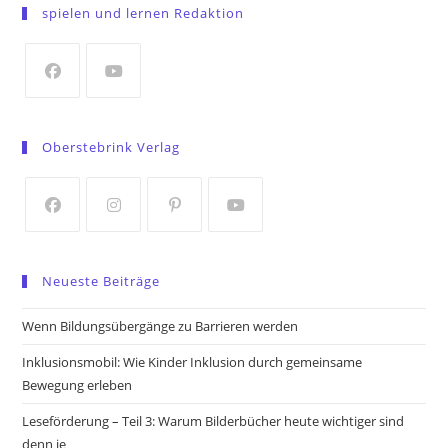
in
spielen und lernen Redaktion
a
new
tab
Opens
Opens
in
in
Oberstebrink Verlag
a
a
new
new
tab
tab
Opens
Opens
Opens
Opens
in
in
in
in
Neueste Beiträge
a
a
a
a
new
new
new
new
Wenn Bildungsübergänge zu Barrieren werden
tab
tab
tab
tab
Inklusionsmobil: Wie Kinder Inklusion durch gemeinsame
Bewegung erleben
Leseförderung – Teil 3: Warum Bilderbücher heute wichtiger sind
denn je