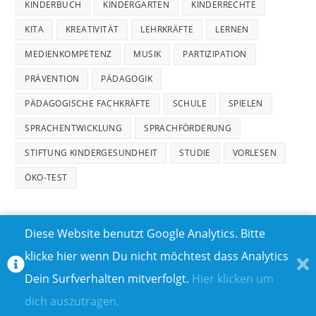
KINDERBUCH
KINDERGARTEN
KINDERRECHTE
KITA
KREATIVITÄT
LEHRKRÄFTE
LERNEN
MEDIENKOMPETENZ
MUSIK
PARTIZIPATION
PRÄVENTION
PÄDAGOGIK
PÄDAGOGISCHE FACHKRÄFTE
SCHULE
SPIELEN
SPRACHENTWICKLUNG
SPRACHFÖRDERUNG
STIFTUNG KINDERGESUNDHEIT
STUDIE
VORLESEN
ÖKO-TEST
Diese Website benutzt Google Analytics. Bitte
klicke hier wenn Du nicht möchtest dass Analytics
MEDIADATEN
DATENSCHUTZ
Dein Surfverhalten mitverfolgt.
Hier klicken um
TEILNAHMEBEDINGUNGEN FÜR GEWINNSPIELE
IMPRESSUM
dich auszutragen.
ÜBER UNS I
KONTAKT I
© COPYRIGHT 2023