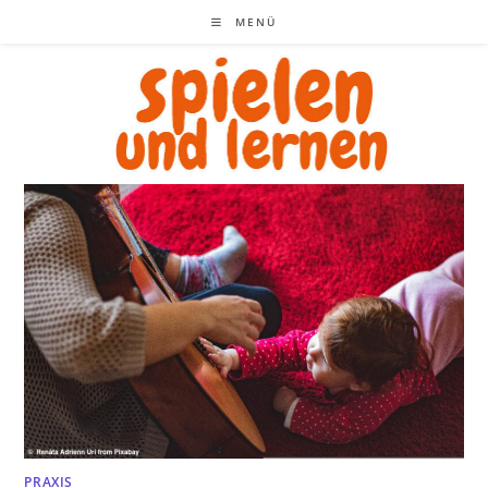
Zum
MENÜ
Inhalt
springen
PRAXIS