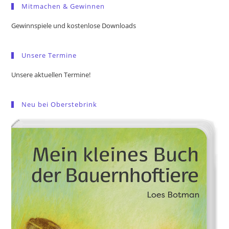
Mitmachen & Gewinnen
clo
the
Gewinnspiele und kostenlose Downloads
sea
pan
Unsere Termine
Unsere aktuellen Termine!
Neu bei Oberstebrink